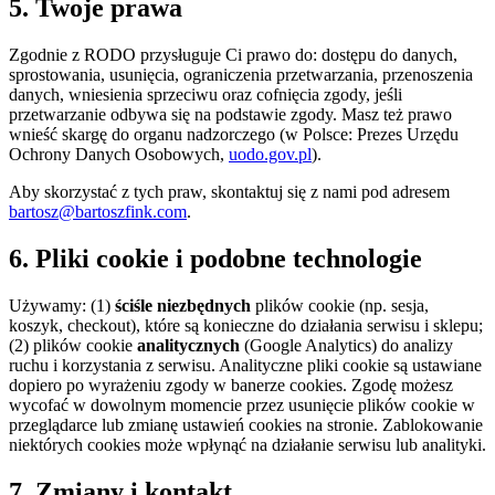
5. Twoje prawa
Zgodnie z RODO przysługuje Ci prawo do: dostępu do danych,
sprostowania, usunięcia, ograniczenia przetwarzania, przenoszenia
danych, wniesienia sprzeciwu oraz cofnięcia zgody, jeśli
przetwarzanie odbywa się na podstawie zgody. Masz też prawo
wnieść skargę do organu nadzorczego (w Polsce: Prezes Urzędu
Ochrony Danych Osobowych,
uodo.gov.pl
).
Aby skorzystać z tych praw, skontaktuj się z nami pod adresem
bartosz@bartoszfink.com
.
6. Pliki cookie i podobne technologie
Używamy: (1)
ściśle niezbędnych
plików cookie (np. sesja,
koszyk, checkout), które są konieczne do działania serwisu i sklepu;
(2) plików cookie
analitycznych
(Google Analytics) do analizy
ruchu i korzystania z serwisu. Analityczne pliki cookie są ustawiane
dopiero po wyrażeniu zgody w banerze cookies. Zgodę możesz
wycofać w dowolnym momencie przez usunięcie plików cookie w
przeglądarce lub zmianę ustawień cookies na stronie. Zablokowanie
niektórych cookies może wpłynąć na działanie serwisu lub analityki.
7. Zmiany i kontakt