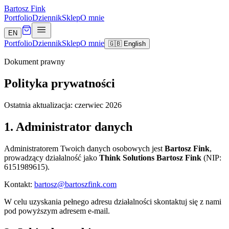
Bartosz Fink
Portfolio
Dziennik
Sklep
O mnie
EN
Portfolio
Dziennik
Sklep
O mnie
🇬🇧 English
Dokument prawny
Polityka prywatności
Ostatnia aktualizacja: czerwiec 2026
1. Administrator danych
Administratorem Twoich danych osobowych jest
Bartosz Fink
,
prowadzący działalność jako
Think Solutions Bartosz Fink
(NIP:
6151989615).
Kontakt:
bartosz@bartoszfink.com
W celu uzyskania pełnego adresu działalności skontaktuj się z nami
pod powyższym adresem e-mail.