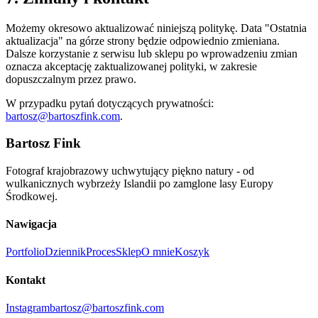
Możemy okresowo aktualizować niniejszą politykę. Data "Ostatnia
aktualizacja" na górze strony będzie odpowiednio zmieniana.
Dalsze korzystanie z serwisu lub sklepu po wprowadzeniu zmian
oznacza akceptację zaktualizowanej polityki, w zakresie
dopuszczalnym przez prawo.
W przypadku pytań dotyczących prywatności:
bartosz@bartoszfink.com
.
Bartosz Fink
Fotograf krajobrazowy uchwytujący piękno natury - od
wulkanicznych wybrzeży Islandii po zamglone lasy Europy
Środkowej.
Nawigacja
Portfolio
Dziennik
Proces
Sklep
O mnie
Koszyk
Kontakt
Instagram
bartosz@bartoszfink.com