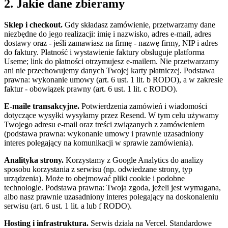
2. Jakie dane zbieramy
Sklep i checkout.
Gdy składasz zamówienie, przetwarzamy dane
niezbędne do jego realizacji: imię i nazwisko, adres e-mail, adres
dostawy oraz - jeśli zamawiasz na firmę - nazwę firmy, NIP i adres
do faktury. Płatność i wystawienie faktury obsługuje platforma
Useme; link do płatności otrzymujesz e-mailem. Nie przetwarzamy
ani nie przechowujemy danych Twojej karty płatniczej. Podstawa
prawna: wykonanie umowy (art. 6 ust. 1 lit. b RODO), a w zakresie
faktur - obowiązek prawny (art. 6 ust. 1 lit. c RODO).
E-maile transakcyjne.
Potwierdzenia zamówień i wiadomości
dotyczące wysyłki wysyłamy przez Resend. W tym celu używamy
Twojego adresu e-mail oraz treści związanych z zamówieniem
(podstawa prawna: wykonanie umowy i prawnie uzasadniony
interes polegający na komunikacji w sprawie zamówienia).
Analityka strony.
Korzystamy z Google Analytics do analizy
sposobu korzystania z serwisu (np. odwiedzane strony, typ
urządzenia). Może to obejmować pliki cookie i podobne
technologie. Podstawa prawna: Twoja zgoda, jeżeli jest wymagana,
albo nasz prawnie uzasadniony interes polegający na doskonaleniu
serwisu (art. 6 ust. 1 lit. a lub f RODO).
Hosting i infrastruktura.
Serwis działa na Vercel. Standardowe